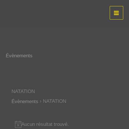
Aller
au
contenu
Évènements
NATATION
NATATION
Évènements
Évènements
Aucun résultat trouvé.
N