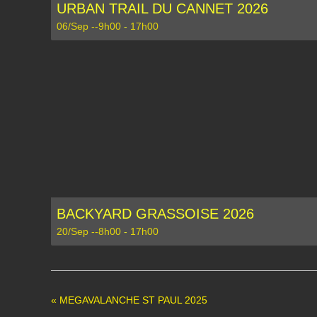
URBAN TRAIL DU CANNET 2026
06/Sep --9h00
-
17h00
BACKYARD GRASSOISE 2026
20/Sep --8h00
-
17h00
«
MEGAVALANCHE ST PAUL 2025