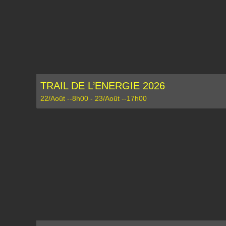
TRAIL DE L’ENERGIE 2026
22/Août --8h00
-
23/Août --17h00