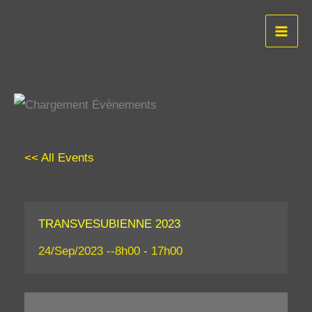
Aller
au
contenu
<< All Events
TRANSVESUBIENNE 2023
24/Sep/2023 --8h00
-
17h00