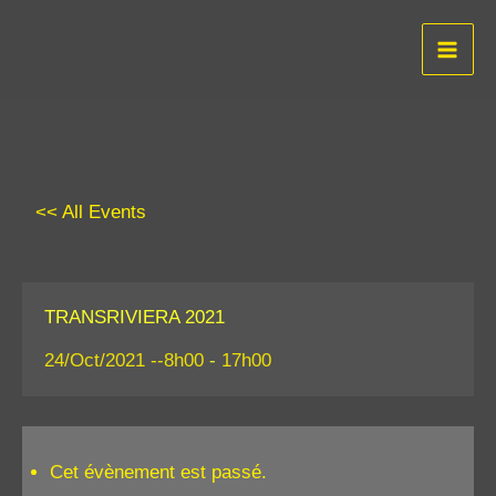
Aller
au
contenu
<< All Events
TRANSRIVIERA 2021
24/Oct/2021 --8h00
-
17h00
Cet évènement est passé.