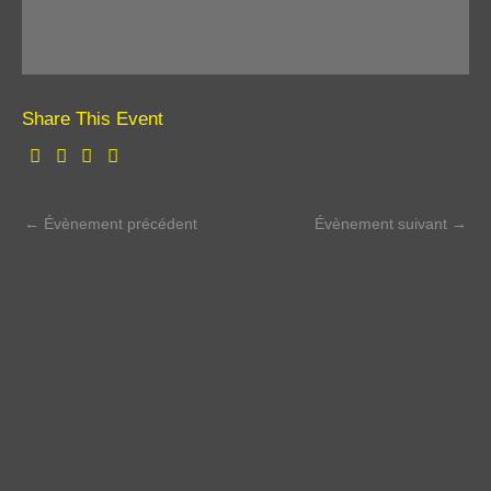
Share This Event
←
Évènement précédent
Évènement suivant
→
Dès que tu penses à t'arrêter, arrête de
penser l