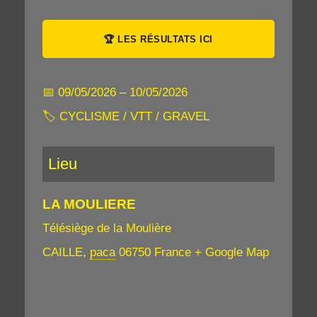
🏆 LES RÉSULTATS ICI
📅 09/05/2026 – 10/05/2026
🏷 CYCLISME / VTT / GRAVEL
Lieu
T
LA MOULIERE
R
A
Télésiège de la Moulière
I
CAILLE
,
paca
06750
France
+ Google Map
L
U
D
R
E
B
L