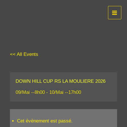
Aller
au
contenu
<< All Events
DOWN HILL CUP RS LA MOULIERE 2026
09/Mai --8h00
-
10/Mai --17h00
Cet évènement est passé.