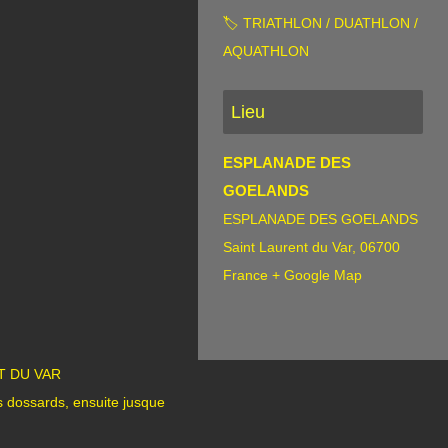
🏷 TRIATHLON / DUATHLON /
AQUATHLON
Lieu
ESPLANADE DES
GOELANDS
ESPLANADE DES GOELANDS
Saint Laurent du Var
,
06700
France
+ Google Map
T DU VAR
s dossards, ensuite jusque