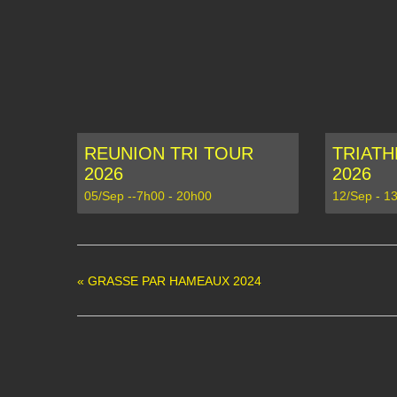
REUNION TRI TOUR
TRIATH
2026
2026
05/Sep --7h00
-
20h00
12/Sep
-
13
«
GRASSE PAR HAMEAUX 2024