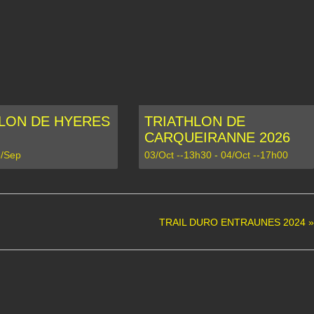
LON DE HYERES
TRIATHLON DE
CARQUEIRANNE 2026
/Sep
03/Oct --13h30
-
04/Oct --17h00
TRAIL DURO ENTRAUNES 2024
»