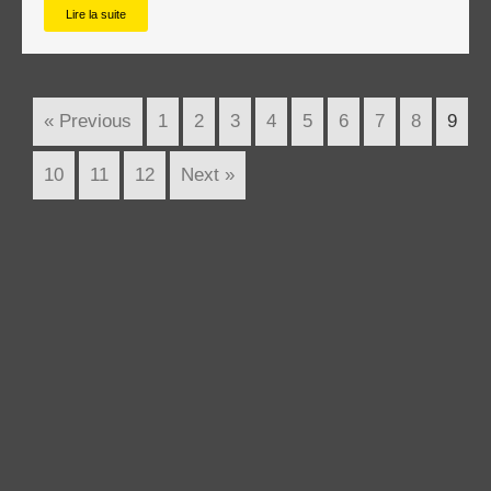
Lire la suite
« Previous
1
2
3
4
5
6
7
8
9
10
11
12
Next »
Dès que tu penses à t'arrêter, arrête de
penser l