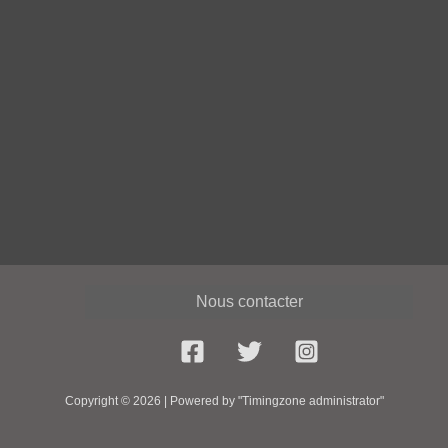
Dès que tu penses à t'arrêter, arrête de
penser l
Anonymous
Nous contacter
Copyright © 2026 | Powered by "Timingzone administrator"