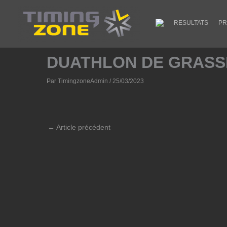
Aller
au
RESULTATS
PR
contenu
DUATHLON DE GRASS
Par
TimingzoneAdmin
/
25/03/2023
←
Article précédent