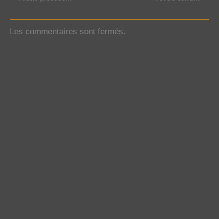
Les commentaires sont fermés.
Dès que tu penses à t'arrêter, arrête de
penser l
Anonymous