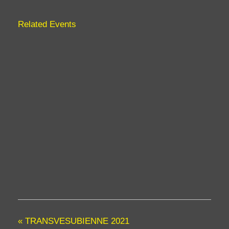
E
2
-
S
-
6
2
1
Related Events
0
3
0
5
h
2
/
3
S
0
6
e
-
p
1
0
-
2
4
-
/
/
7
S
O
h
e
c
0
p
t
0
-
-
-
1
-
2
3
1
0
/
7
h
S
h
0
e
0
0
p
0
«
TRANSVESUBIENNE 2021