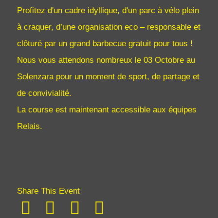
A
Profitez d'un cadre idyllique, d'un parc à vélo plein
R
à craquer, d’une organisation eco – responsable et
Q
U
clôturé par un grand barbecue gratuit pour tous !
R
T
E
E
Nous vous attendons nombreux le 03 Octobre au
R
I
U
I
R
Solenzara pour un moment de sport, de partage et
N
A
A
I
de convivialité.
T
N
O
H
N
La course est maintenant accessible aux équipes
N
L
E
T
Relais.
O
2
R
N
0
I
D
2
T
E
6
O
H
0
U
Y
3
R
Share This Event
/
E
2
O
R
c
0
t