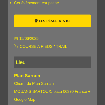
Cet évènement est passé.
🏆 LES RÉSULTATS ICI
📅 15/06/2025
🏷 COURSE A PIEDS / TRAIL
Lieu
Plan Sarrain
T
Chem. du Plan Sarrain
R
A
MOUANS SARTOUX
,
paca
06370
France
+
I
Google Map
L