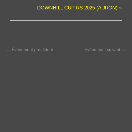
DOWNHILL CUP RS 2025 (AURON)
»
←
Évènement précédent
Évènement suivant
→
Dès que tu penses à t'arrêter, arrête de
penser l