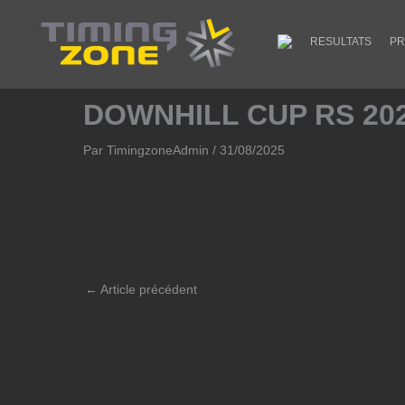
Aller
au
RESULTATS
PR
contenu
DOWNHILL CUP RS 202
Par
TimingzoneAdmin
/
31/08/2025
←
Article précédent